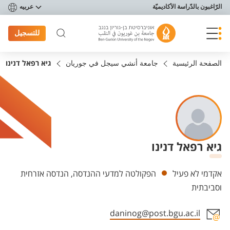
פריט נגישות
الرّاغبون بالدّراسة الأكاديميّة
عربيه
للتسجيل
الصفحة الرئيسية
جامعة أنشي سيجل في جوريان
גיא רפאל דנינו
גיא רפאל דנינו
Departments
אקדמי לא פעיל
הפקולטה למדעי ההנדסה, הנדסה אזרחית
וסביבתית
daninog@post.bgu.ac.il
Staff member contact section