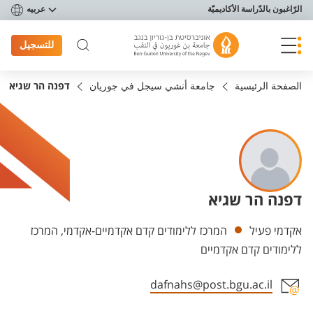
פריט נגישות
الرّاغبون بالدّراسة الأكاديميّة
عربيه
للتسجيل
الصفحة الرئيسية
جامعة أنشي سيجل في جوريان
דפנה הר שגיא
דפנה הר שגיא
Departments
אקדמי פעיל
המרכז ללימודים קדם אקדמיים-אקדמי, המרכז
ללימודים קדם אקדמיים
dafnahs@post.bgu.ac.il
Staff member contact section