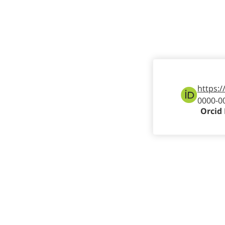
https:/
0000-0
Orcid