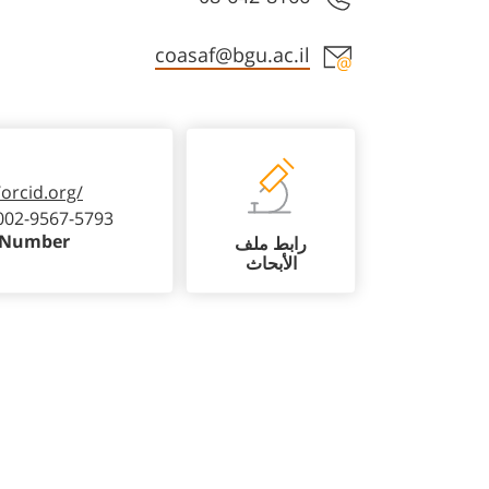
Staff member contact section
coasaf@bgu.ac.il
/orcid.org/
002-9567-5793
 Number
رابط ملف
الأبحاث