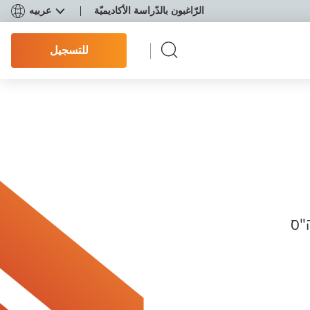
الرّاغبون بالدّراسة الأكاديميّة
عربيه
للتسجيل
"ס