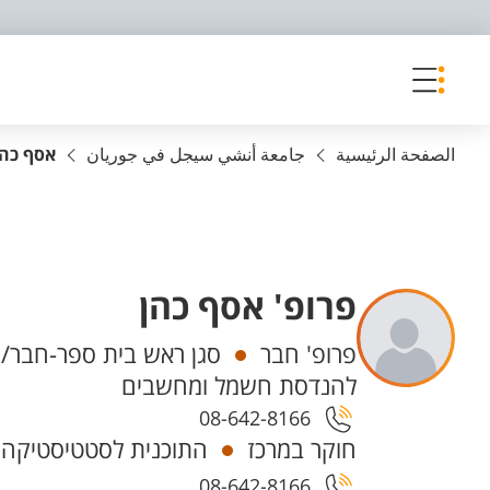
פריט נגישות
الصفحة الرئيسية
جامعة أنشي سيجل في جوريان
אסף כהן
פרופ' אסף כהן
Departments
פרופ' חבר
סגן ראש בית ספר-חבר/ת
להנדסת חשמל ומחשבים
08-642-8166
חוקר במרכז
התוכנית לסטטיסטיקה ו
08-642-8166