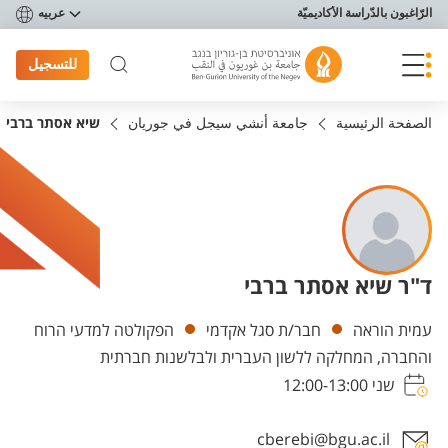
פריט נגישות
الرّاغبون بالدّراسة الأكاديميّة
عربيه
للتسجيل
الصفحة الرئيسية
جامعة أنشي سيجل في جوريان
שיא אסתר ברבי
ד"ר שיא אסתר ברבי
Departments
עמית הוראה
חבר/ת סגל אקדמי
הפקולטה למדעי הרוח
והחברה, המחלקה ללשון העברית ולבלשנות חברתית
שני 12:00-13:00
cberebi@bgu.ac.il