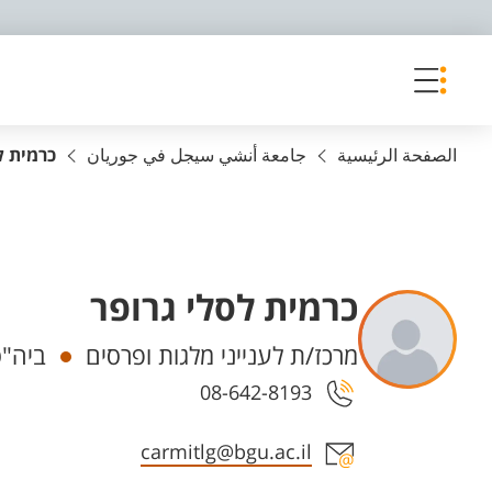
פריט נגישות
الصفحة الرئيسية
جامعة أنشي سيجل في جوريان
כרמית ל
כרמית לסלי גרופר
Departments
מרכז/ת לענייני מלגות ופרסים
ביה"ס
08-642-8193
Staff member contact section
carmitlg@bgu.ac.il