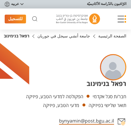
פריט נגישות
الرّاغبون بالدّراسة الأكاديميّة
عربيه
للتسجيل
الصفحة الرئيسية
جامعة أنشي سيجل في جوريان
רפאל בנימינוב
רפאל בנימינוב
Departments
חבר/ת סגל אקדמי
הפקולטה למדעי הטבע, פיזיקה
תואר שלישי בפיזיקה
מדעי הטבע, פיזיקה
bynyamin@post.bgu.ac.il
Staff member contact section