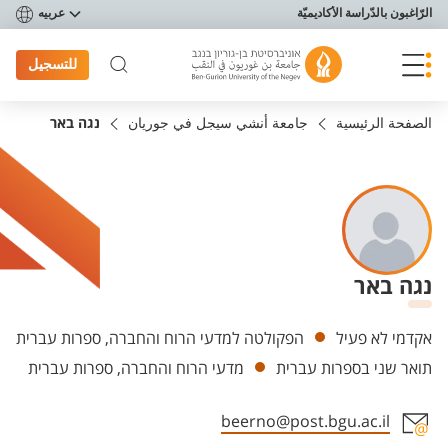
פריט נגישות
الرّاغبون بالدّراسة الأكاديميّة
عربيه
للتسجيل
الصفحة الرئيسية
جامعة أنشي سيجل في جوريان
נגה באר
נגה באר
Departments
אקדמי לא פעיל
הפקולטה למדעי הרוח והחברה, ספרות עברית
תואר שני בספרות עברית
מדעי הרוח והחברה, ספרות עברית
beerno@post.bgu.ac.il