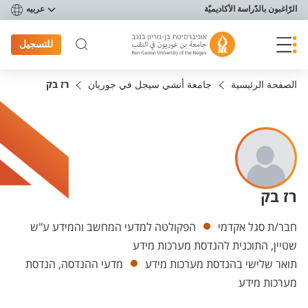
פריט נגישות
الرّاغبون بالدّراسة الأكاديميّة
عربيه
للتسجيل
الصفحة الرئيسية
جامعة أنشي سيجل في جوريان
רז בק
רז בק
Departments
חבר/ת סגל אקדמי
הפקולטה למדעי המחשב והמידע ע"ש
שטיין, התוכנית להנדסת מערכות מידע
תואר שלישי בהנדסת מערכות מידע
מדעי ההנדסה, הנדסת
מערכות מידע