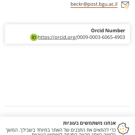
beckr@post.bgu.ac.il
Staff member contact section
Orcid Number
https://orcid.org/
0009-0003-6065-4903