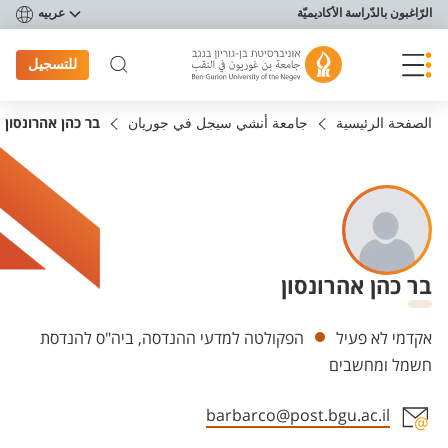
פריט נגישות
الرّاغبون بالدّراسة الأكاديميّة
عربيه
للتسجيل
الصفحة الرئيسية
جامعة أنشي سيجل في جوريان
בר כהן אהרונסון
בר כהן אהרונסון
Departments
אקדמי לא פעיל
הפקולטה למדעי ההנדסה, ביה"ס להנדסת
חשמל ומחשבים
barbarco@post.bgu.ac.il
Staff member contact section