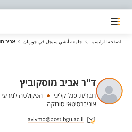
פריט נגישות
الصفحة الرئيسية
جامعة أنشي سيجل في جوريان
אביב מו
ד"ר אביב מוסקוביץ
Departments
חבר/ת סגל קליני
הפקולטה למדעי ה
אוניברסיטאי סורוקה
Staff member contact section
avivmo@post.bgu.ac.il