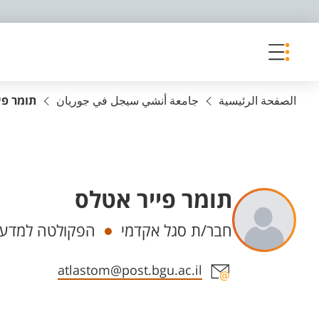
פריט נגישות
الصفحة الرئيسية
جامعة أنشي سيجل في جوريان
תומר פי
תומר פייר אטלס
Departments
חבר/ת סגל אקדמי
הפקולטה למדעי 
Staff member contact section
atlastom@post.bgu.ac.il