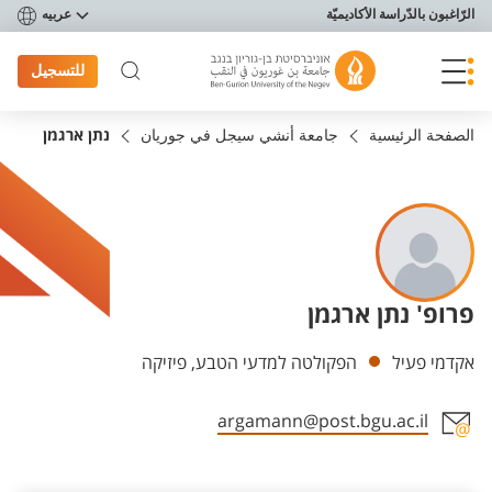
פריט נגישות
الرّاغبون بالدّراسة الأكاديميّة
عربيه
للتسجيل
الصفحة الرئيسية
جامعة أنشي سيجل في جوريان
נתן ארגמן
פרופ' נתן ארגמן
Departments
אקדמי פעיל
הפקולטה למדעי הטבע, פיזיקה
argamann@post.bgu.ac.il
Staff member contact section