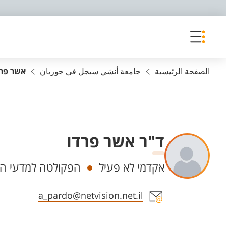
פריט נגישות
الصفحة الرئيسية
جامعة أنشي سيجل في جوريان
אשר פרד
ד"ר אשר פרדו
Departments
אקדמי לא פעיל
הפקולטה למדעי הה
Staff member contact section
a_pardo@netvision.net.il