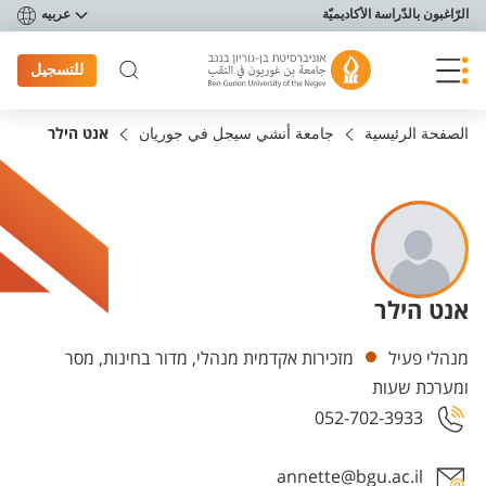
פריט נגישות
الرّاغبون بالدّراسة الأكاديميّة
عربيه
للتسجيل
الصفحة الرئيسية
جامعة أنشي سيجل في جوريان
אנט הילר
אנט הילר
Departments
מנהלי פעיל
מזכירות אקדמית מנהלי, מדור בחינות, מסר
ומערכת שעות
052-702-3933
annette@bgu.ac.il