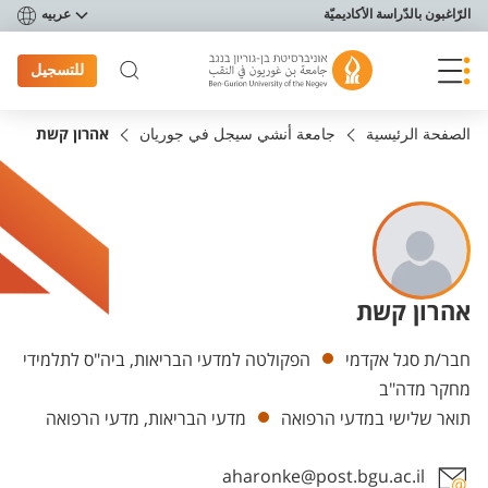
פריט נגישות
الرّاغبون بالدّراسة الأكاديميّة
عربيه
للتسجيل
الصفحة الرئيسية
جامعة أنشي سيجل في جوريان
אהרון קשת
אהרון קשת
Departments
חבר/ת סגל אקדמי
הפקולטה למדעי הבריאות, ביה"ס לתלמידי
מחקר מדה"ב
תואר שלישי במדעי הרפואה
מדעי הבריאות, מדעי הרפואה
aharonke@post.bgu.ac.il