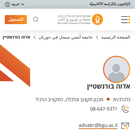
פריט נגישות
الرّاغبون بالدّراسة الأكاديميّة
عربيه
للتسجيل
الصفحة الرئيسية
جامعة أنشي سيجل في جوريان
אדוה בורנשטיין
אדוה בורנשטיין
Departments
כלכלנ/ית
תכנון תקצוב וכלכלה, התקציב הרגיל
08-647-9371
advabr@bgu.ac.il
Staff member contact section