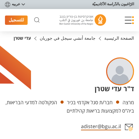
פריט נגישות
الرّاغبون بالدّراسة الأكاديميّة
عربيه
للتسجيل
الصفحة الرئيسية
جامعة أنشي سيجل في جوريان
עדי שטרן
ד"ר עדי שטרן
Departments
מרצה
חבר/ת סגל אקדמי בכיר
הפקולטה למדעי הבריאות,
ביה"ס למקצועות בריאות קהילתיים
adister@bgu.ac.il
Staff member contact section