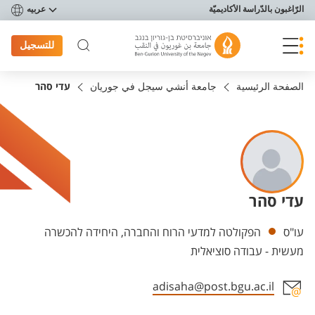
פריט נגישות
الرّاغبون بالدّراسة الأكاديميّة
عربيه
للتسجيل
الصفحة الرئيسية
جامعة أنشي سيجل في جوريان
עדי סהר
עדי סהר
Departments
עו"ס
הפקולטה למדעי הרוח והחברה, היחידה להכשרה
מעשית - עבודה סוציאלית
adisaha@post.bgu.ac.il
Staff member contact section