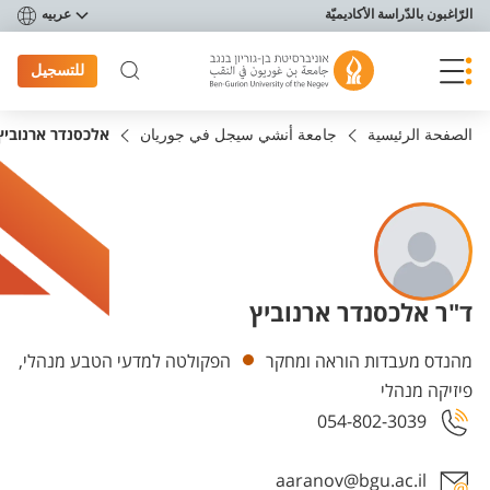
פריט נגישות
الرّاغبون بالدّراسة الأكاديميّة
عربيه
للتسجيل
الصفحة الرئيسية
جامعة أنشي سيجل في جوريان
אלכסנדר ארנוביץ
ד"ר אלכסנדר ארנוביץ
Departments
מהנדס מעבדות הוראה ומחקר
הפקולטה למדעי הטבע מנהלי,
פיזיקה מנהלי
054-802-3039
aaranov@bgu.ac.il