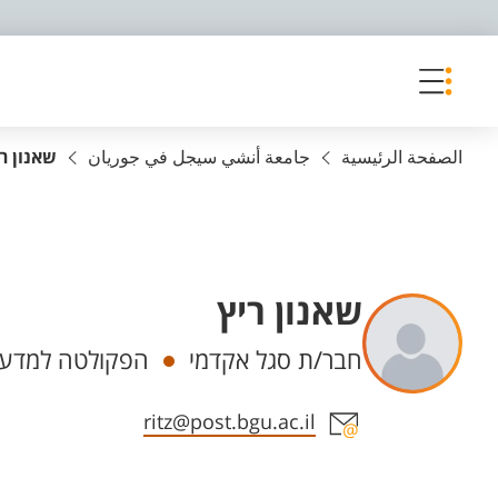
פריט נגישות
الصفحة الرئيسية
جامعة أنشي سيجل في جوريان
שאנון ר
שאנון ריץ
Departments
חבר/ת סגל אקדמי
הפקולטה למדעי
Staff member contact section
ritz@post.bgu.ac.il